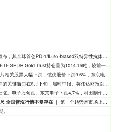
8月6日，信达生物制药集团宣布，其全球首创PD-1/IL-2α-biased双特异性抗体融合蛋白IBI363（武田制药研发代号：TAK-928）联合贝伐珠单抗，对比研究者选择治疗，用于治疗既往标准治疗失败或不耐受的晚期结直肠癌（CRC）的关键注册临床III期研究，完成首例受试者给药。
截至2026年08月05日，全球最大的黄金ETF SPDR Gold Trust持仓量为1014.15吨，较前一个交易日增加4.85吨。
日本芯片相关股票大幅下跌，铠侠股价下跌9.6%，东京电子下挫5.0%，爱德万测试走低4.6%。
华泰证券表示，短期来看，共识仍待凝聚，趋势性反弹的关键窗口在8月下旬，届时中报、英伟达财报以及反弹过程中的赎回压力或决定科技能否形成新一轮主升；中期来看，AI产业趋势二阶导拐点已现的证据尚不充分，但配置上应由“投入规模”转向“收入兑现”，进一步向业绩能见度高、筹码和估值压力较小的方向缩圈，关注云与平台、半导体设备、PCB/光模块等。
日本股市早盘走低，此前在人工智能相关股票的带领下于周三大幅上涨。电子股领跌。东京电子下跌4.7%，村田制作所下跌4.2%。美元报157.68日元，周三东京股市收盘时为157.70日元。投资者正密切关注企业盈利情况，NTT Inc.定于周四晚些时候公布季度业绩。中东局势的发展也备受关注。日经指数下跌1.3%，报65464.44点。
尺 全国普涨行情不复存在
第一个趋势是市场止跌企稳。中指研究院最新数据显示，7月份，百城新建住宅均价达17229元/平方米，环比上涨0.26%，同比上涨2.09%。短期来看，首付、利率、税费、公积金政策等多重红利叠加，积压的刚需与改善需求将逐步释放，全国商品房、二手房成交规模稳步回暖。从中长期来看，地段、流通性、配套资源成为房产保值核心标尺，全国普涨行情不复存在。 第二个趋势是城市分化加剧。近期，核心城市优质地块出让增多，土地溢价率走高，城市、板块、楼盘分化持续加剧。房产价值红利会集中向人口持续流入、产业完善、教育医疗交通配套齐全的一二线城市的核心地段倾斜。（证券日报）
期。