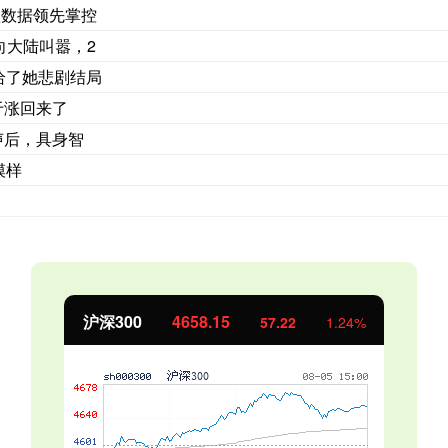
项数据领先掌控
向大陆叫嚣，2
给了她悲剧结局
于涨回来了
声后，具身智
模样
北证50
1119.46
25.97
2.38%