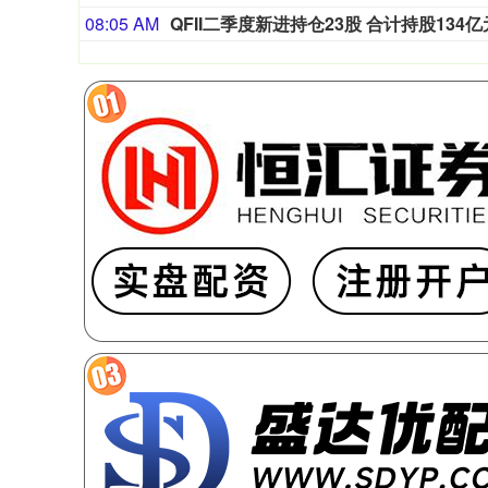
08:05 AM
QFII二季度新进持仓23股 合计持股134亿