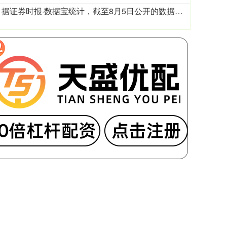
随着半年报陆续披露，各类机构二季度持股动向逐渐曝光。据证券时报·数据宝统计，截至8月5日公开的数据，QFII持股二季度末持有44股，合计持有2.64亿股，期末持股市值173.62亿元。从单只个股持股市值来看，有17股期末持股市值超过1亿元，宁德时代、宏发股份2只个股获持股超20亿元。从新进角度看，有23股为QFII新进持有，合计持股134亿元，除宁德时代外，还包括多只热门科技股，其中包括年内第一大牛股中船特气，以及富满微、乐鑫科技等热门半导体个股。从业绩看，QFII新进股中，盛达资源、富满微、昊志机电、亚翔集成上半年归母净利润同比增长均超2倍。